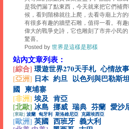
是我們漏了點東西，今天就來把它們補齊
候，看到階梯就往上爬，去看寺廟上方的
有很多有趣的牆壁石雕，值得一看。有趣
偉大的戰爭史詩，它也雕刻了市井小民的
驚喜。
Posted by
世界是這樣是那樣
站內文章列表：
[綜合
]
環遊世界270天手札
心情故
[亞洲]
日本
約旦
以色列與巴勒斯
國
柬埔寨
[非洲]
埃及
肯亞
[北歐]
冰島
挪威
瑞典
芬蘭
愛沙
[
東歐]
波蘭
匈牙利
斯洛維尼亞
克羅埃西亞
[
歐洲]
英國
西班牙
義大利