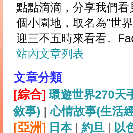
點點滴滴，分享我們看
個小園地，取名為"世
迎三不五時來看看。Fac
站內文章列表
文章分類
[綜合]
環遊世界270
敘事)
|
心情故事(生活
[亞洲]
日本
|
約旦
|
以