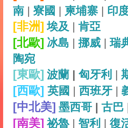
南
|
寮國
|
柬埔寨
|
印
[非洲]
埃及
|
肯亞
[北歐]
冰島
|
挪威
|
瑞
陶宛
[東歐]
波蘭
|
匈牙利
|
[西歐]
英國
|
西班牙
|
[中北美]
墨西哥
|
古巴
[南美]
祕魯
|
智利
|
復