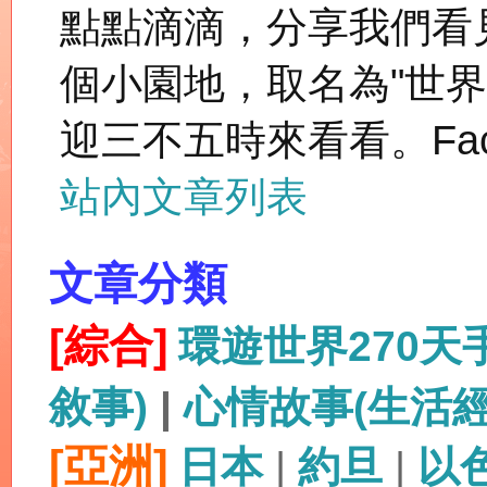
點點滴滴，分享我們看
個小園地，取名為"世
迎三不五時來看看。Fac
站內文章列表
文章分類
[綜合]
環遊世界270
敘事)
|
心情故事(生活
[亞洲]
日本
|
約旦
|
以