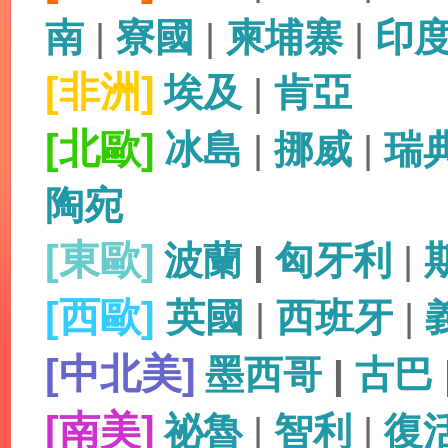
南
|
寮國
|
柬埔寨
|
印
[非洲]
埃及
|
肯亞
[北歐]
冰島
|
挪威
|
瑞
陶宛
[東歐]
波蘭
|
匈牙利
|
[西歐]
英國
|
西班牙
|
[中北美]
墨西哥
|
古巴
[南美]
祕魯
|
智利
|
復