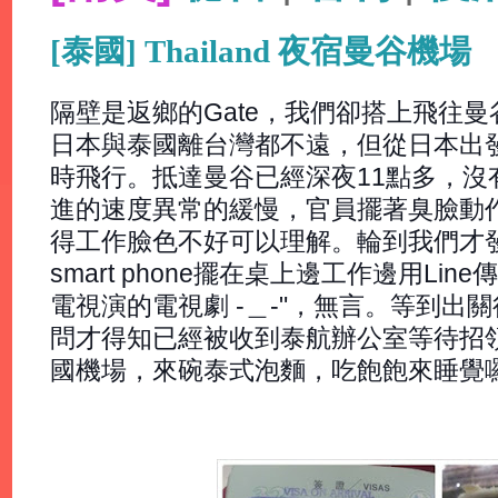
[泰國] Thailand 夜宿曼谷機場
隔壁是返鄉的Gate，我們卻搭上飛往
日本與泰國離台灣都不遠，但從日本出
時飛行。抵達曼谷已經深夜11點多，沒有
進的速度異常的緩慢，官員擺著臭臉動
得工作臉色不好可以理解。輪到我們才
smart phone擺在桌上邊工作邊用Li
電視演的電視劇 -＿-"，無言。等到出
問才得知已經被收到泰航辦公室等待招
國機場，來碗泰式泡麵，吃飽飽來睡覺