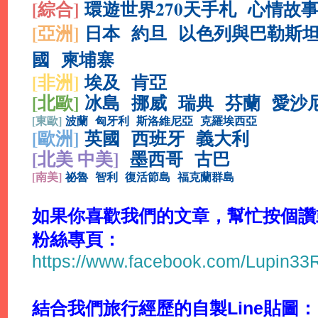
[綜合
]
環遊世界270天手札
心情故
[亞洲]
日本
約旦
以色列與巴勒斯
國
柬埔寨
[非洲]
埃及
肯亞
[北歐]
冰島
挪威
瑞典
芬蘭
愛沙
[
東歐]
波蘭
匈牙利
斯洛維尼亞
克羅埃西亞
[
歐洲]
英國
西班牙
義大利
[北美 中美]
墨西哥
古巴
[
南美]
祕魯
智利
復活節島
福克蘭群島
如果你喜歡我們的文章，幫忙按個讚或分
粉絲專頁：
https://www.facebook.com/Lupin3
結合我們旅行經歷的自製Line貼圖：