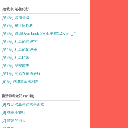
[連載中] 祕魯紀行
[第8章] 印加帝國
[第7章] 飛往庫斯科
[第6章] 連續Over book 3次似乎有點Over -_-"
[第5章] 利馬的它與它
[第4章] 利馬的她與她
[第3章] 利馬印象
[第2章] 早安南美
[第1章] 開始在祕魯旅行
[前章] 與印加帝國相遇
復活節島遊記 (全9篇)
[9] 復活節島是這樣是那樣
[8] 機車小旅行
[7] 離別的那天