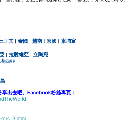
土耳其
|
泰國
|
越南
|
寮國
|
柬埔寨
亞
|
拉脫維亞
|
立陶宛
埃西亞
島
出去吧。Facebook粉絲專頁：
undTheWorld
ckers_3.html