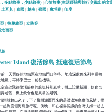
記，多點故事，少點敘事)
|
心情故事(生活經驗與旅行交織出的文章
|
土耳其
|
泰國
|
越南
|
寮國
|
柬埔寨
|
印度
尼亞
|
拉脫維亞
|
立陶宛
羅埃西亞
群島
Easter Island 復活節島 抵達復活節島
著前一天買好的地鐵票在地鐵門口等待。地底深處傳來列車運轉
上地鐵，再轉乘巴士，前往機場。
航空這架飛往復活節島的航班特別豪華，機上設備新穎，飲食也
顯得老舊，機上飲食也是異常的殘弱。
手指頭就數出來了，下了飛機迎面而來的是濃濃海島度假風情，椰
次一起到度假海島旅行呢。傍晚，和在祕魯認識的台灣夫婦一起去
同一個行程，在復活節島還剛好住同一個地方，未來幾天就4人一