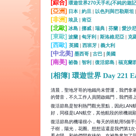
[綜合]
環遊世界270天手札(不純的遊
[亞洲]
日本
|
約旦
|
以色列與巴勒斯坦
[非洲]
埃及
|
肯亞
[北歐]
冰島
|
挪威
|
瑞典
|
芬蘭
|
愛沙
[東歐]
波蘭
|
匈牙利
|
斯洛維尼亞
|
克
[西歐]
英國
|
西班牙
|
義大利
[中北美]
墨西哥
|
古巴
|
美國
[南美]
祕魯
|
智利
|
復活節島
|
福克蘭
[相簿] 環遊世界 Day 221 
清晨，聖地牙哥的地鐵尚未營運，我們拿
的聲音，不久工作人員開啟鐵門，我們搭
復活節島是智利熱門觀光景點，因此LAN
好，同樣是LAN航空，其他航段的班機就
復活節島的機場很小，每天的班航用5個
子樹，陽光，花圈。想想這還是我們第1
看夕陽，和他們蠻有緣的，在祕魯參加了