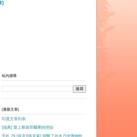
)
站內搜尋
[最新文章]
印度文章列表
[瑞典] 愛上斯德哥爾摩的理由
手札 29 [埃及][路克索] 弱斃了的木乃伊博物館