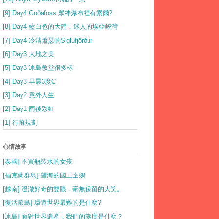
[9] Day4 Goðafoss 眾神瀑布裡有索爾?
[8] Day4 藍白色的大陸，迷人的埃亞峽灣
[7] Day4 冷清蕭瑟的Siglufjörður
[6] Day3 大地之美
[5] Day3 冰島教堂很多樣
[4] Day3 早晨3度C
[3] Day2 意外人生
[2] Day1 雨後彩虹
[1] 行前規劃
心情故事
[泰國] 不買瓶裝水的女孩
[福克蘭群島] 望海的國王企鵝
[越南] 澄澈好奇的雙眼，毫無保留的大笑。
[復活節島] 環遊世界最難的是什麼?
[冰島] 面對世界遺產，我們的態度是什麼？