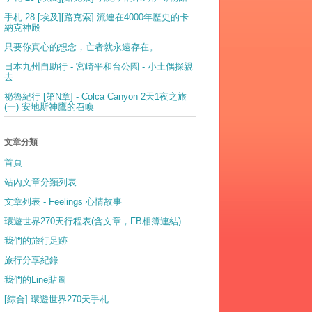
手札 28 [埃及][路克索] 流連在4000年歷史的卡
納克神殿
只要你真心的想念，亡者就永遠存在。
日本九州自助行 - 宮崎平和台公園 - 小土偶探親
去
祕魯紀行 [第N章] - Colca Canyon 2天1夜之旅
(一) 安地斯神鷹的召喚
文章分類
首頁
站內文章分類列表
文章列表 - Feelings 心情故事
環遊世界270天行程表(含文章，FB相簿連結)
我們的旅行足跡
旅行分享紀錄
我們的Line貼圖
[綜合] 環遊世界270天手札