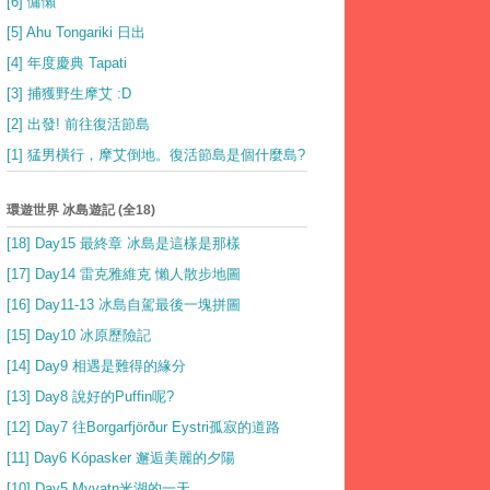
[6] 慵懶
[5] Ahu Tongariki 日出
[4] 年度慶典 Tapati
[3] 捕獲野生摩艾 :D
[2] 出發! 前往復活節島
[1] 猛男橫行，摩艾倒地。復活節島是個什麼島?
環遊世界 冰島遊記 (全18)
[18] Day15 最終章 冰島是這樣是那樣
[17] Day14 雷克雅維克 懶人散步地圖
[16] Day11-13 冰島自駕最後一塊拼圖
[15] Day10 冰原歷險記
[14] Day9 相遇是難得的緣分
[13] Day8 說好的Puffin呢?
[12] Day7 往Borgarfjörður Eystri孤寂的道路
[11] Day6 Kópasker 邂逅美麗的夕陽
[10] Day5 Myvatn米湖的一天