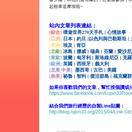
起租車追摩埃啦~
站內文章列表連結：
[綜合
]
環遊世界270天手札
|
心情故事
[亞洲]
日本
|
約旦
|
以色列與巴勒斯坦
|
[非洲]
埃及
肯亞
|
[北歐]
冰島
|
挪威
|
瑞典
|
芬蘭
|
愛沙尼
[
東歐]
波蘭
|
匈牙利
|
斯洛維尼亞
|
克羅
[
歐洲]
英國
|
西班牙
|
義大利
[北美 中美]
墨西哥
|
古巴
|
美國
[
南美]
祕魯
|
智利
|
復活節島
|
福克蘭群
如果你喜歡我們的文章，幫忙按個讚或分享
https://www.facebook.com/Lupin33Ro
結合我們旅行經歷的自製Line貼圖：
http://blog.lupin33.org/2015/04/Line-Sti