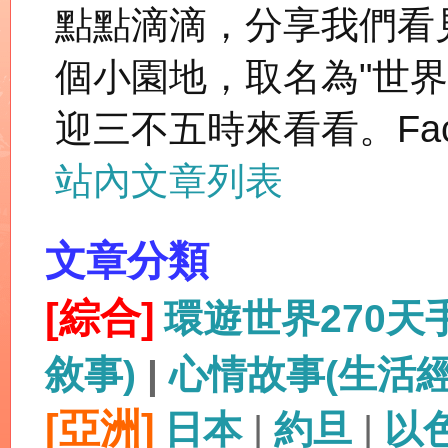
點點滴滴，分享我們看
個小園地，取名為"世
迎三不五時來看看。Fac
站內文章列表
文章分類
[綜合]
環遊世界270
敘事)
|
心情故事(生活
[亞洲]
日本
|
約旦
|
以