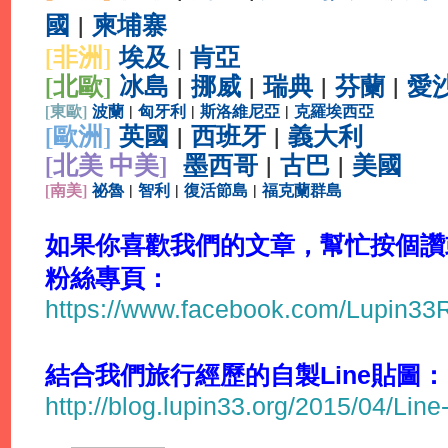
國
|
柬埔寨
[非洲]
埃及
肯亞
|
[北歐]
冰島
|
挪威
|
瑞典
|
芬蘭
|
愛
[
東歐]
波蘭
|
匈牙利
|
斯洛維尼亞
|
克羅埃西亞
[
歐洲]
英國
|
西班牙
|
義大利
[北美 中美]
墨西哥
|
古巴
|
美國
[
南美]
祕魯
|
智利
|
復活節島
|
福克蘭群島
如果你喜歡我們的文章，幫忙按個讚或分
粉絲專頁：
https://www.facebook.com/Lupin3
結合我們旅行經歷的自製Line貼圖：
http://blog.lupin33.org/2015/04/Line