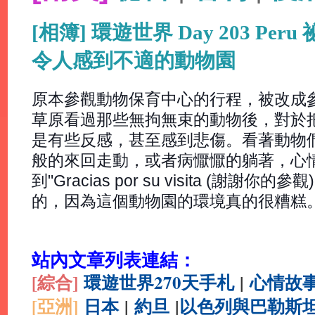
[相簿] 環遊世界 Day 203 Peru 祕
令人感到不適的動物園
原本參觀動物保育中心的行程，被改成
草原看過那些無拘無束的動物後，對於
是有些反感，甚至感到悲傷。看著動物
般的來回走動，或者病懨懨的躺著，心情
到"Gracias por su visita (謝
的，因為這個動物園的環境真的很糟糕
站內文章列表連結：
[綜合
]
環遊世界270天手札
|
心情故
[亞洲]
日本
|
約旦
|
以色列與巴勒斯