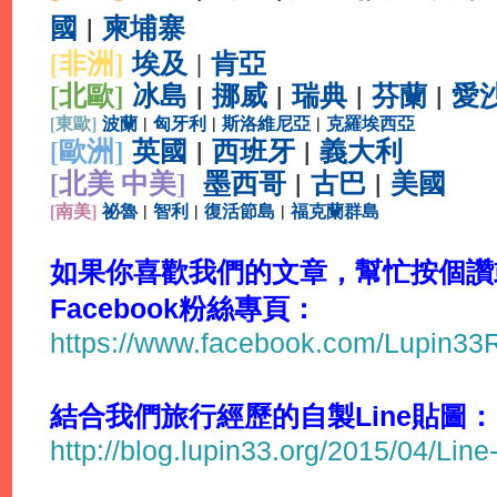
國
|
柬埔寨
[非洲]
埃及
肯亞
|
[北歐]
冰島
|
挪威
|
瑞典
|
芬蘭
|
愛
[
東歐]
波蘭
|
匈牙利
|
斯洛維尼亞
|
克羅埃西亞
[
歐洲]
英國
|
西班牙
|
義大利
[北美 中美]
墨西哥
|
古巴
|
美國
[
南美]
祕魯
|
智利
|
復活節島
|
福克蘭群島
如果你喜歡我們的文章，幫忙按個讚或
Facebook粉絲專頁：
https://www.facebook.com/Lupin3
結合我們旅行經歷的自製Line貼圖：
http://blog.lupin33.org/2015/04/Line