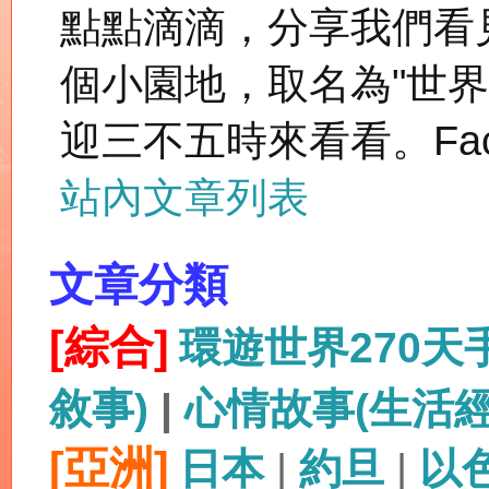
點點滴滴，分享我們看
個小園地，取名為"世
迎三不五時來看看。Fac
站內文章列表
文章分類
[綜合]
環遊世界270
敘事)
|
心情故事(生活
[亞洲]
日本
|
約旦
|
以