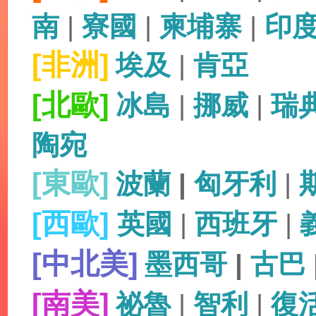
南
|
寮國
|
柬埔寨
|
印
[非洲]
埃及
|
肯亞
[北歐]
冰島
|
挪威
|
瑞
陶宛
[東歐]
波蘭
|
匈牙利
|
[西歐]
英國
|
西班牙
|
[中北美]
墨西哥
|
古巴
[南美]
祕魯
|
智利
|
復