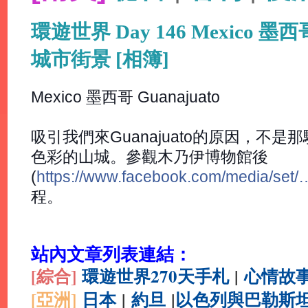
環遊世界 Day 146 Mexico 墨西
城市街景 [相簿]
Mexico 墨西哥 Guanajuato
吸引我們來Guanajuato的原因，不
色彩的山城。參觀木乃伊博物館後
(
https://www.facebook.com/media/set/
程。
站內文章列表連結：
[綜合
]
環遊世界270天手札
|
心情故
[亞洲]
日本
|
約旦
|
以色列與巴勒斯