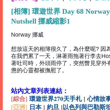
[相簿] 環遊世界 Day 68 Norway 
Nutshell 挪威縮影1
Norway 挪威
想放這天的相簿很久了，為什麼呢? 因為
在我們累了一天，淋著雨拖著行李去Hostel
著吐司時，外頭雨停了，突然瞥見穿外有彩虹
憊的心靈都被撫慰了。
站內文章列表連結：
[綜合
]
環遊世界270天手札
|
心情故
[亞洲]
日本
|
約旦
|
以色列與巴勒斯