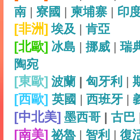
南
|
寮國
|
柬埔寨
|
印
[非洲]
埃及
|
肯亞
[北歐]
冰島
|
挪威
|
瑞
陶宛
[東歐]
波蘭
|
匈牙利
|
[西歐]
英國
|
西班牙
|
[中北美]
墨西哥
|
古巴
[南美]
祕魯
|
智利
|
復