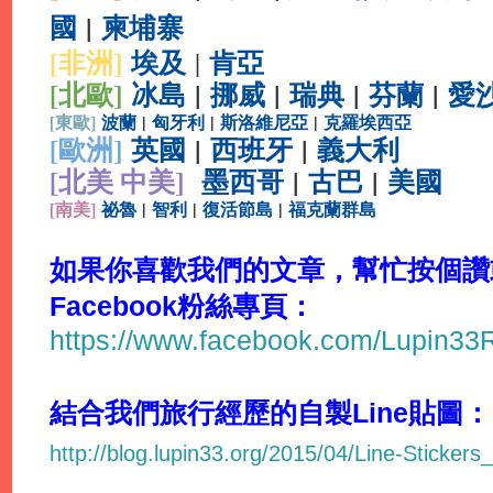
國
|
柬埔寨
[非洲]
埃及
肯亞
|
[北歐]
冰島
|
挪威
|
瑞典
|
芬蘭
|
愛
[
東歐]
波蘭
|
匈牙利
|
斯洛維尼亞
|
克羅埃西亞
[
歐洲]
英國
|
西班牙
|
義大利
[北美 中美]
墨西哥
|
古巴
|
美國
[
南美]
祕魯
|
智利
|
復活節島
|
福克蘭群島
如果你喜歡我們的文章，幫忙按個讚或
Facebook粉絲專頁：
https://www.facebook.com/Lupin3
結合我們旅行經歷的自製Line貼圖：
http://blog.lupin33.org/2015/04/Line-Stickers