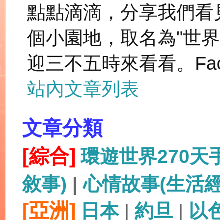
點點滴滴，分享我們看
個小園地，取名為"世
迎三不五時來看看。Fac
站內文章列表
文章分類
[綜合]
環遊世界270
敘事)
|
心情故事(生活
[亞洲]
日本
|
約旦
|
以