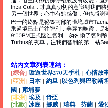
進，但空間卻彷彿停格般沒有改變，直到Co
Inca Cola，才真真切切的意識到我們
另一個世界；心中有點感傷，但也感謝
巴士的終點是祕魯南部的邊境城市Tac
乘過境巴士前往智利，美麗的晚霞，是
9:00PM正式踏進智利，匆匆換了智利
Turbus的夜車，往我們智利的第一站San Pe
站內文章列表連結：
[綜合
]
環遊世界270天手札
|
心情故
[亞洲]
日本
|
約旦
|
以色列與巴勒斯
國
|
柬埔寨
[非洲]
埃及
肯亞
|
[北歐]
冰島
|
挪威
|
瑞典
|
芬蘭
|
愛