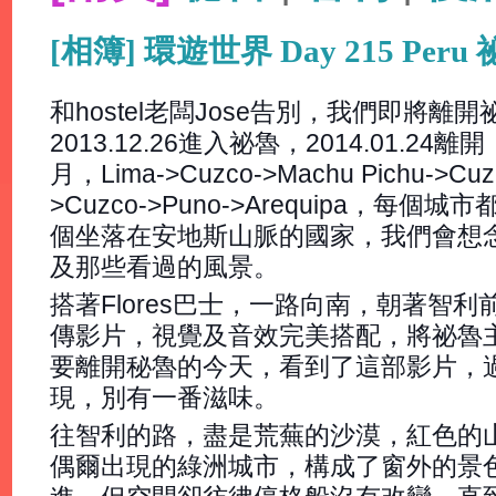
[相簿] 環遊世界 Day 215 Peru
和hostel老闆Jose告別，我們即將離開
2013.12.26進入祕魯，2014.01.
月，Lima->Cuzco->Machu Pichu->Cuzc
>Cuzco->Puno->Arequipa，
個坐落在安地斯山脈的國家，我們會想
及那些看過的風景。
搭著Flores巴士，一路向南，朝著智
傳影片，視覺及音效完美搭配，將祕魯
要離開秘魯的今天，看到了這部影片，
現，別有一番滋味。
往智利的路，盡是荒蕪的沙漠，紅色的
偶爾出現的綠洲城市，構成了窗外的景