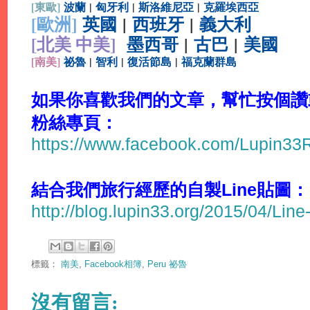
[
東歐]
波蘭
|
匈牙利
|
斯洛維尼亞
|
克羅埃西亞
[
歐洲]
英國
|
西班牙
|
義大利
[北美 中美]
墨西哥
|
古巴
|
美國
[
南美]
祕魯
|
智利
|
復活節島
|
福克蘭群島
如果你喜歡我們的文章，幫忙按個讚或分
粉絲專頁：
https://www.facebook.com/Lupin3
結合我們旅行經歷的自製Line貼圖：
http://blog.lupin33.org/2015/04/Line
標籤：
南美
,
Facebook相簿
,
Peru 祕魯
沒有留言: