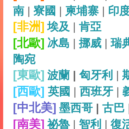
南
|
寮國
|
柬埔寨
|
印
[非洲]
埃及
|
肯亞
[北歐]
冰島
|
挪威
|
瑞
陶宛
[東歐]
波蘭
|
匈牙利
|
[西歐]
英國
|
西班牙
|
[中北美]
墨西哥
|
古巴
[南美]
祕魯
|
智利
|
復