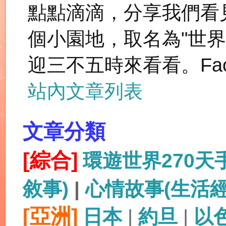
點點滴滴，分享我們看
個小園地，取名為"世
迎三不五時來看看。Fac
站內文章列表
文章分類
[綜合]
環遊世界270
敘事)
|
心情故事(生活
[亞洲]
日本
|
約旦
|
以