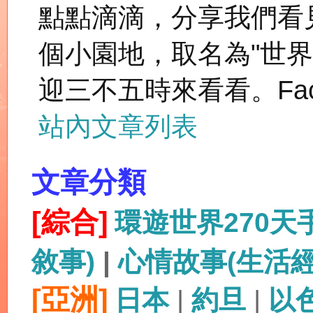
點點滴滴，分享我們看
個小園地，取名為"世
迎三不五時來看看。Fac
站內文章列表
文章分類
[綜合]
環遊世界270
敘事)
|
心情故事(生活
[亞洲]
日本
|
約旦
|
以