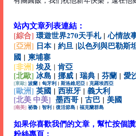
有團圓飯，我們祝他新年快樂，遠在他
站內文章列表連結：
[綜合
]
環遊世界270天手札
|
心情故
[亞洲]
日本
|
約旦
|
以色列與巴勒斯
國
|
柬埔寨
[非洲]
埃及
肯亞
|
[北歐]
冰島
|
挪威
|
瑞典
|
芬蘭
|
愛
[
東歐]
波蘭
|
匈牙利
|
斯洛維尼亞
|
克羅埃西亞
[
歐洲]
英國
|
西班牙
|
義大利
[北美 中美]
墨西哥
|
古巴
|
美國
[
南美]
祕魯
|
智利
|
復活節島
|
福克蘭群島
如果你喜歡我們的文章，幫忙按個讚或分
粉絲專頁：