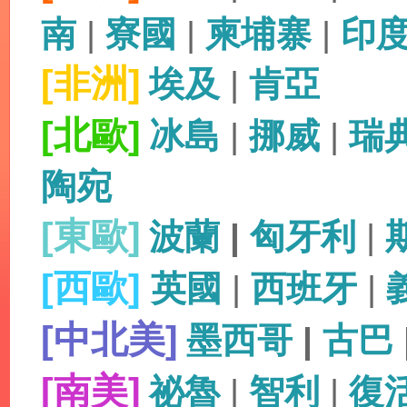
南
|
寮國
|
柬埔寨
|
印
[非洲]
埃及
|
肯亞
[北歐]
冰島
|
挪威
|
瑞
陶宛
[東歐]
波蘭
|
匈牙利
|
[西歐]
英國
|
西班牙
|
[中北美]
墨西哥
|
古巴
[南美]
祕魯
|
智利
|
復