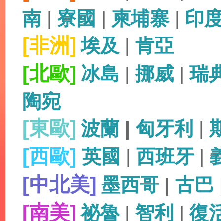
南
|
寮國
|
柬埔寨
|
印
[非洲]
埃及
|
肯亞
[北歐]
冰島
|
挪威
|
瑞
陶宛
[東歐]
波蘭
|
匈牙利
|
[西歐]
英國
|
西班牙
|
[中北美]
墨西哥
|
古巴
[南美]
祕魯
|
智利
|
復