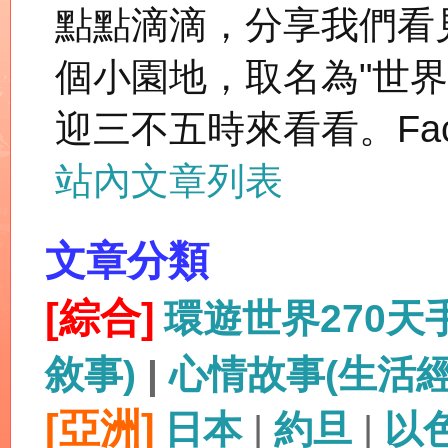
點點滴滴，分享我們看
個小園地，取名為"世
迎三不五時來看看。Fac
站內文章列表
文章分類
[綜合]
環遊世界270
敘事)
|
心情故事(生活
[亞洲]
日本
|
約旦
|
以