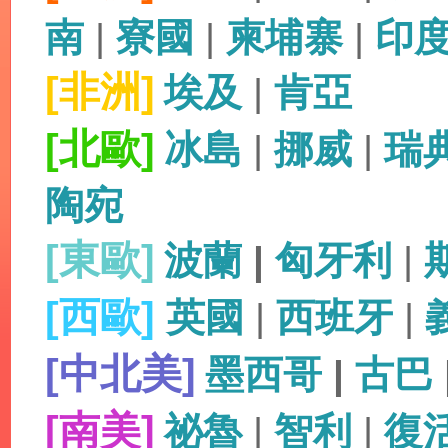
南
|
寮國
|
柬埔寨
|
印
[非洲]
埃及
|
肯亞
[北歐]
冰島
|
挪威
|
瑞
陶宛
[東歐]
波蘭
|
匈牙利
|
[西歐]
英國
|
西班牙
|
[中北美]
墨西哥
|
古巴
[南美]
祕魯
|
智利
|
復