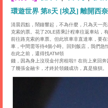
環遊世界 第8天 [埃及] 離開西
清晨四點，鬧鐘響起，不為什麼，只為天一亮就
克索的票。花了20LE搭乘計程車往返車站，
前往路克索的車票。但此班車非直達車，要在Shar
車，中間需等待4個小時。回到飯店，我們急忙打
在此之前，還得找ATM領
錢，因為身上沒現金付房租啦!! 在街上來回奔
了幾張金融卡，才終於領錢成功，真是狼狽