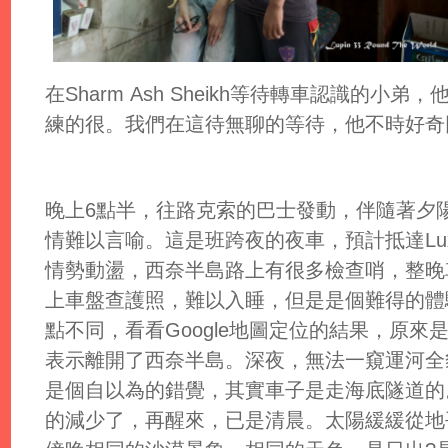
在Sharm Ash Sheikh等待轉車認識的
練的很。我們在這待無聊的等待，他不時好奇
晚上6點半，往路克索的巴士發動，伴隨著夕
情難以言喻。這是班跨夜的夜車，預計抵達Lu
情勢動盪，西奈半島路上有很多檢查哨，整晚
上車盤查護照，難以入睡，但是是個難得的體驗
點不同，看看Google地圖定位的結果，原
表示離開了西奈半島。深夜，無法一窺運河全
是個自以為的錯覺，其實車子是走海底隧道的
的減少了，再醒來，已是清晨。太陽緩緩從地