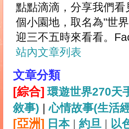
點點滴滴，分享我們看
個小園地，取名為"世
迎三不五時來看看。Fac
站內文章列表
文章分類
[綜合]
環遊世界270
敘事)
|
心情故事(生活
[亞洲]
日本
|
約旦
|
以