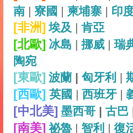
南
|
寮國
|
柬埔寨
|
印
[非洲]
埃及
|
肯亞
[北歐]
冰島
|
挪威
|
瑞
陶宛
[東歐]
波蘭
|
匈牙利
|
[西歐]
英國
|
西班牙
|
[中北美]
墨西哥
|
古巴
[南美]
祕魯
|
智利
|
復