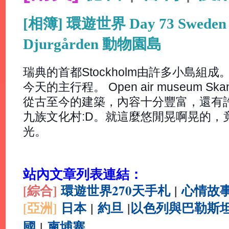
[相簿] 環遊世界 Day 73 Sweden 
Djurgården 動物園島
瑞典的首都Stockholm由許多小島組成。 
今天的主行程。 Open air museum 
從古至今的建築，內容十分豐富，還有
九族文化村:D。就這麼悠閒晃啊晃的，
光。
站內文章列表連結：
[綜合
]
環遊世界270天手札
|
心情故
[亞洲]
日本
|
約旦
|
以色列與巴勒斯
國
|
柬埔寨