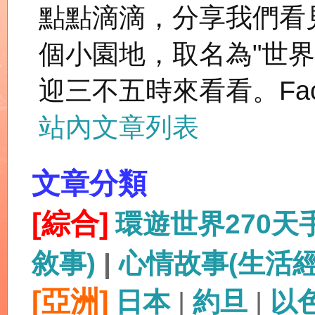
點點滴滴，分享我們看
個小園地，取名為"世
迎三不五時來看看。Fac
站內文章列表
文章分類
[綜合]
環遊世界270
敘事)
|
心情故事(生活
[亞洲]
日本
|
約旦
|
以