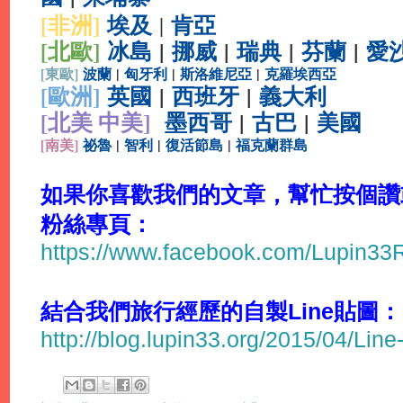
[非洲]
埃及
肯亞
|
[北歐]
冰島
|
挪威
|
瑞典
|
芬蘭
|
愛
[
東歐]
波蘭
|
匈牙利
|
斯洛維尼亞
|
克羅埃西亞
[
歐洲]
英國
|
西班牙
|
義大利
[北美 中美]
墨西哥
|
古巴
|
美國
[
南美]
祕魯
|
智利
|
復活節島
|
福克蘭群島
如果你喜歡我們的文章，幫忙按個讚或分
粉絲專頁：
https://www.facebook.com/Lupin3
結合我們旅行經歷的自製Line貼圖：
http://blog.lupin33.org/2015/04/Line