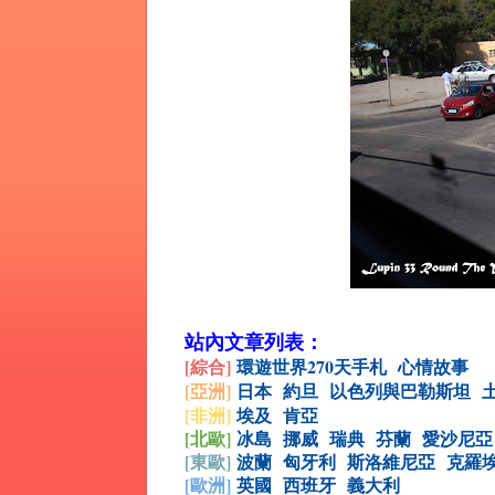
站內文章列表：
[綜合
]
環遊世界270天手札
心情故事
[亞洲]
日本
約旦
以色列與巴勒斯坦
[非洲]
埃及
肯亞
[北歐]
冰島
挪威
瑞典
芬蘭
愛沙尼亞
[
東歐]
波蘭
匈牙利
斯洛維尼亞
克羅
[
歐洲]
英國
西班牙
義大利