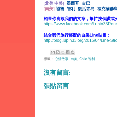
[北美 中美]
墨西哥
古巴
[
南美]
祕魯
智利
復活節島
福克蘭群
如果你喜歡我們的文章，幫忙按個讚或分享
https://www.facebook.com/Lupin33Ro
結合我們旅行經歷的自製Line貼圖：
http://blog.lupin33.org/2015/04/Line-Sti
標籤：
心情故事
,
南美
,
Chile 智利
沒有留言:
張貼留言