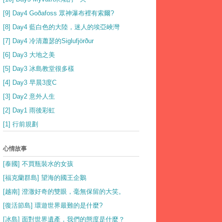
[9] Day4 Goðafoss 眾神瀑布裡有索爾?
[8] Day4 藍白色的大陸，迷人的埃亞峽灣
[7] Day4 冷清蕭瑟的Siglufjörður
[6] Day3 大地之美
[5] Day3 冰島教堂很多樣
[4] Day3 早晨3度C
[3] Day2 意外人生
[2] Day1 雨後彩虹
[1] 行前規劃
心情故事
[泰國] 不買瓶裝水的女孩
[福克蘭群島] 望海的國王企鵝
[越南] 澄澈好奇的雙眼，毫無保留的大笑。
[復活節島] 環遊世界最難的是什麼?
[冰島] 面對世界遺產，我們的態度是什麼？