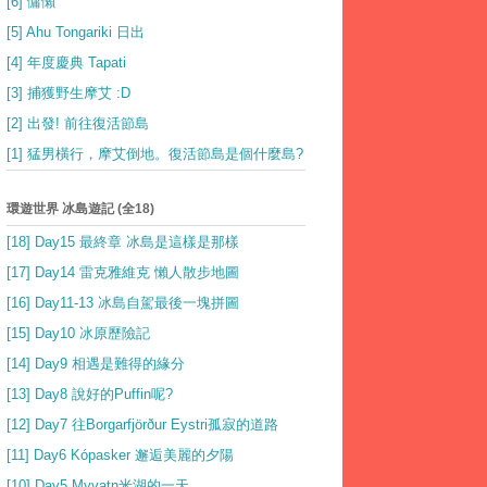
[6] 慵懶
[5] Ahu Tongariki 日出
[4] 年度慶典 Tapati
[3] 捕獲野生摩艾 :D
[2] 出發! 前往復活節島
[1] 猛男橫行，摩艾倒地。復活節島是個什麼島?
環遊世界 冰島遊記 (全18)
[18] Day15 最終章 冰島是這樣是那樣
[17] Day14 雷克雅維克 懶人散步地圖
[16] Day11-13 冰島自駕最後一塊拼圖
[15] Day10 冰原歷險記
[14] Day9 相遇是難得的緣分
[13] Day8 說好的Puffin呢?
[12] Day7 往Borgarfjörður Eystri孤寂的道路
[11] Day6 Kópasker 邂逅美麗的夕陽
[10] Day5 Myvatn米湖的一天