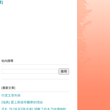
)
站內搜尋
[最新文章]
印度文章列表
[瑞典] 愛上斯德哥爾摩的理由
手札 29 [埃及][路克索] 弱斃了的木乃伊博物館