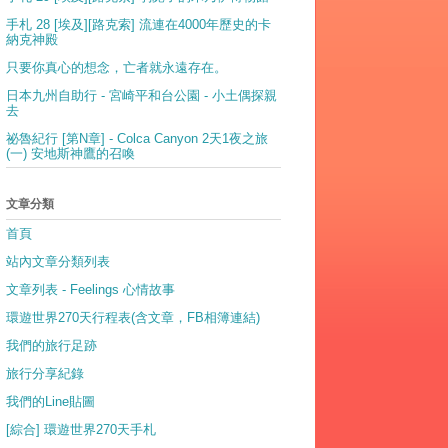
手札 28 [埃及][路克索] 流連在4000年歷史的卡
納克神殿
只要你真心的想念，亡者就永遠存在。
日本九州自助行 - 宮崎平和台公園 - 小土偶探親
去
祕魯紀行 [第N章] - Colca Canyon 2天1夜之旅
(一) 安地斯神鷹的召喚
文章分類
首頁
站內文章分類列表
文章列表 - Feelings 心情故事
環遊世界270天行程表(含文章，FB相簿連結)
我們的旅行足跡
旅行分享紀錄
我們的Line貼圖
[綜合] 環遊世界270天手札