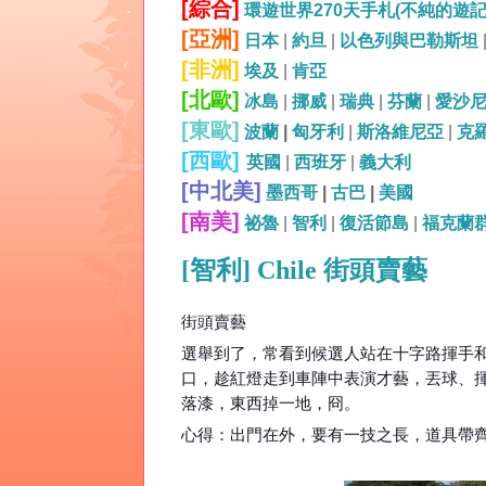
[綜合]
環遊世界270天手札(不純的遊
[亞洲]
日本
|
約旦
|
以色列與巴勒斯坦
[非洲]
埃及
|
肯亞
[北歐]
冰島
|
挪威
|
瑞典
|
芬蘭
|
愛沙
[東歐]
波蘭
|
匈牙利
|
斯洛維尼亞
|
克
[西歐]
英國
|
西班牙
|
義大利
[中北美]
墨西哥
|
古巴
|
美國
[南美]
祕魯
|
智利
|
復活節島
|
福克蘭
[智利] Chile 街頭賣藝
街頭賣藝
選舉到了，常看到候選人站在十字路揮手
口，趁紅燈走到車陣中表演才藝，丟球、揮
落漆，東西掉一地，冏。
心得：出門在外，要有一技之長，道具帶