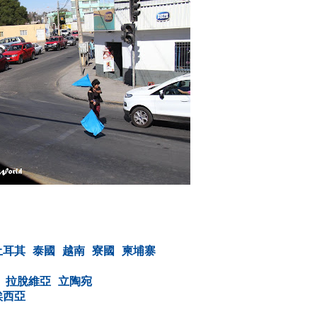
土耳其
泰國
越南
寮國
柬埔寨
拉脫維亞
立陶宛
埃西亞