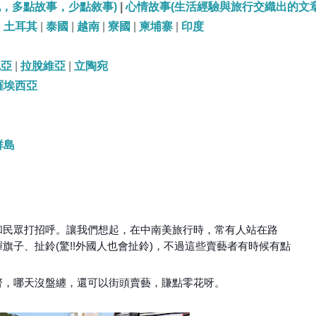
記，多點故事，少點敘事)
|
心情故事(生活經驗與旅行交織出的文章
|
土耳其
|
泰國
|
越南
|
寮國
|
柬埔寨
|
印度
尼亞
|
拉脫維亞
|
立陶宛
羅埃西亞
群島
和民眾打招呼。讓我們想起，在中南美旅行時，常有人站在路
旗子、扯鈴(驚!!外國人也會扯鈴)，不過這些賣藝者有時候有點
齊，哪天沒盤纏，還可以街頭賣藝，賺點零花呀。