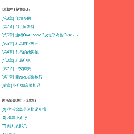
[連載中] 祕魯紀行
[第8章] 印加帝國
[第7章] 飛往庫斯科
[第6章] 連續Over book 3次似乎有點Over -_-"
[第5章] 利馬的它與它
[第4章] 利馬的她與她
[第3章] 利馬印象
[第2章] 早安南美
[第1章] 開始在祕魯旅行
[前章] 與印加帝國相遇
復活節島遊記 (全9篇)
[9] 復活節島是這樣是那樣
[8] 機車小旅行
[7] 離別的那天