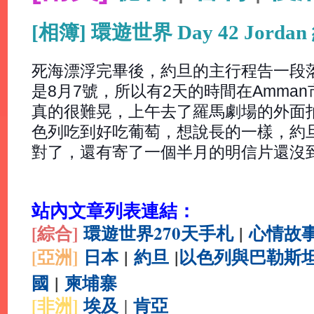
[相簿] 環遊世界 Day 42 Jordan
死海漂浮完畢後，約旦的主行程告一段
是8月7號，所以有2天的時間在Amman市
真的很難晃，上午去了羅馬劇場的外面
色列吃到好吃葡萄，想說長的一樣，約旦的
對了，還有寄了一個半月的明信片還沒到
站內文章列表連結：
[綜合
]
環遊世界270天手札
|
心情故
[亞洲]
日本
|
約旦
|
以色列與巴勒斯
國
|
柬埔寨
[非洲]
埃及
肯亞
|