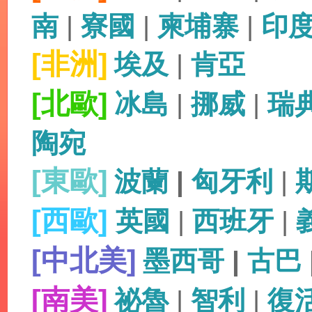
南
|
寮國
|
柬埔寨
|
印
[非洲]
埃及
|
肯亞
[北歐]
冰島
|
挪威
|
瑞
陶宛
[東歐]
波蘭
|
匈牙利
|
[西歐]
英國
|
西班牙
|
[中北美]
墨西哥
|
古巴
[南美]
祕魯
|
智利
|
復