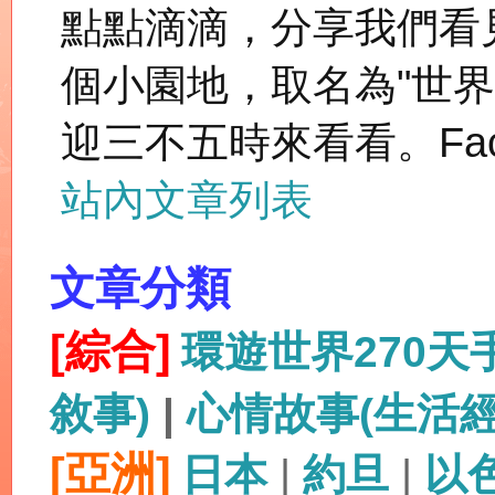
點點滴滴，分享我們看
個小園地，取名為"世
迎三不五時來看看。Fac
站內文章列表
文章分類
[綜合]
環遊世界270
敘事)
|
心情故事(生活
[亞洲]
日本
|
約旦
|
以