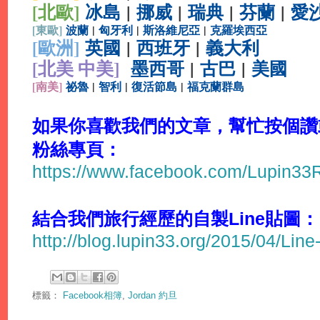
[北歐]
冰島
|
挪威
|
瑞典
|
芬蘭
|
愛
[
東歐]
波蘭
|
匈牙利
|
斯洛維尼亞
|
克羅埃西亞
[
歐洲]
英國
|
西班牙
|
義大利
[北美 中美]
墨西哥
|
古巴
|
美國
[
南美]
祕魯
|
智利
|
復活節島
|
福克蘭群島
如果你喜歡我們的文章，幫忙按個讚或分
粉絲專頁：
https://www.facebook.com/Lupin3
結合我們旅行經歷的自製Line貼圖：
http://blog.lupin33.org/2015/04/Line
標籤：
Facebook相簿
,
Jordan 約旦