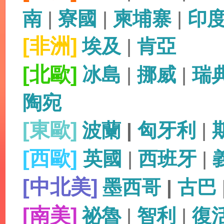
南
|
寮國
|
柬埔寨
|
印
[非洲]
埃及
|
肯亞
[北歐]
冰島
|
挪威
|
瑞
陶宛
[東歐]
波蘭
|
匈牙利
|
[西歐]
英國
|
西班牙
|
[中北美]
墨西哥
|
古巴
[南美]
祕魯
|
智利
|
復