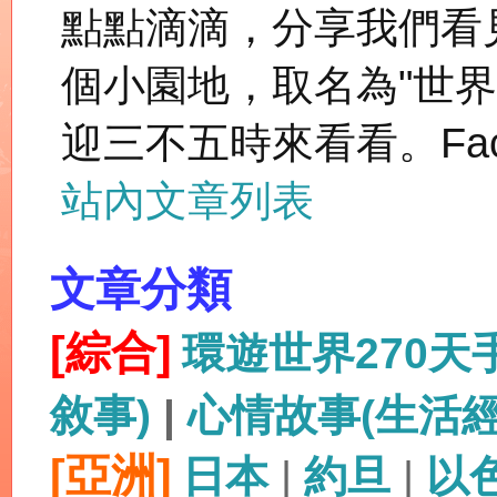
點點滴滴，分享我們看
個小園地，取名為"世
迎三不五時來看看。Fac
站內文章列表
文章分類
[綜合]
環遊世界270
敘事)
|
心情故事(生活
[亞洲]
日本
|
約旦
|
以