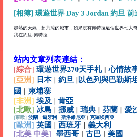
[相簿] 環遊世界 Day 3 Jordan 約旦 前
超熱的天氣，超荒涼的城市，如果沒有佩特拉這個世界七大奇
我在約旦-佩特拉
站內文章列表連結：
[綜合
]
環遊世界270天手札
|
心情故
[亞洲]
日本
|
約旦
|
以色列與巴勒斯
國
|
柬埔寨
[非洲]
埃及
肯亞
|
[北歐]
冰島
|
挪威
|
瑞典
|
芬蘭
|
愛
[
東歐]
波蘭
|
匈牙利
|
斯洛維尼亞
|
克羅埃西亞
[
歐洲]
英國
|
西班牙
|
義大利
[北美 中美]
墨西哥
|
古巴
|
美國